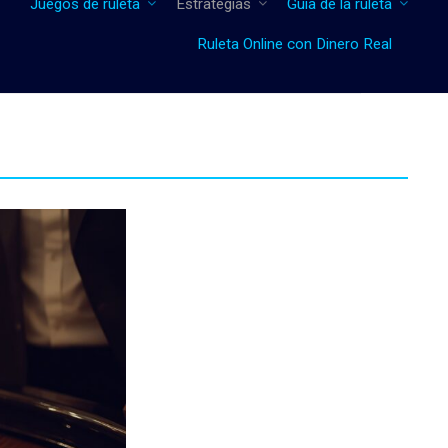
Juegos de ruleta
Estrategias
Guía de la ruleta
Ruleta Online con Dinero Real