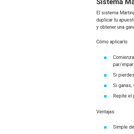
Sistema Ma
El sistema Marti
duplicar tu apuest
y obtener una gana
Cómo aplicarlo:
Comienza 
par/impar.
Si pierdes
Si ganas, 
Repite el
Ventajas:
Simple de 