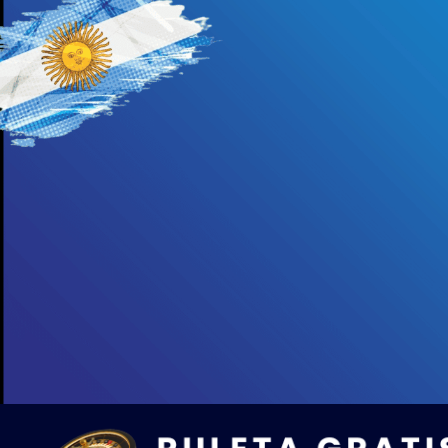
Skip
to